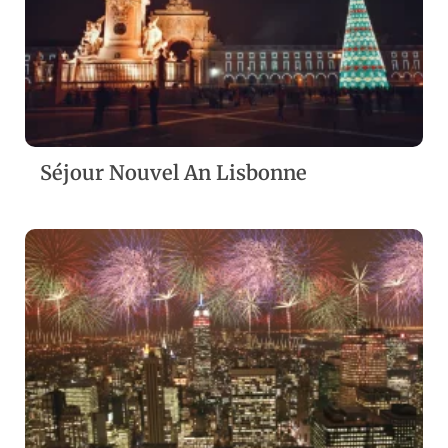
ZOOM
VIEW
Séjour Nouvel An Lisbonne
ZOOM
VIEW