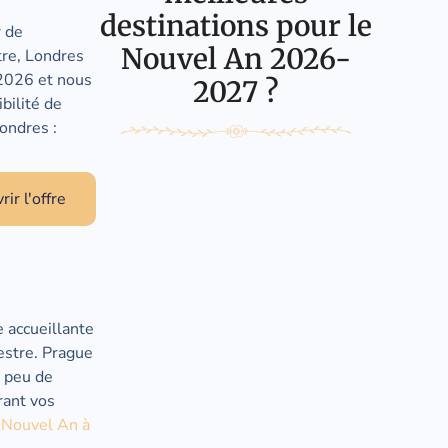
destinations pour le
r de
Nouvel An 2026-
stre, Londres
 2026 et nous
2027 ?
ibilité de
Londres :
ir l'offre
le accueillante
estre. Prague
n peu de
rant vos
 Nouvel An à