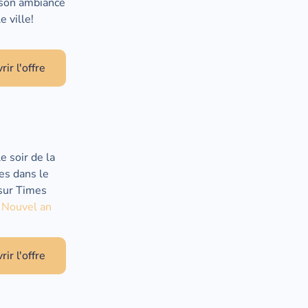
t son ambiance
e ville!
ir l'offre
e soir de la
es dans le
 sur Times
 Nouvel an
ir l'offre