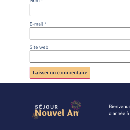
Nom
*
E-mail
*
Site web
Bienvenue
d’année à 