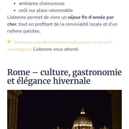
ambiance chaleureuse
coût sur place raisonnable
Lisbonne permet de vivre un
séjour fin d’année par
cher
, tout en profitant de la convivialité locale et d’un
rythme paisible.
Saisissez une destination chaleureuse à un tarif
avantageux
. Lisbonne vous attend.
Rome – culture, gastronomie
et élégance hivernale