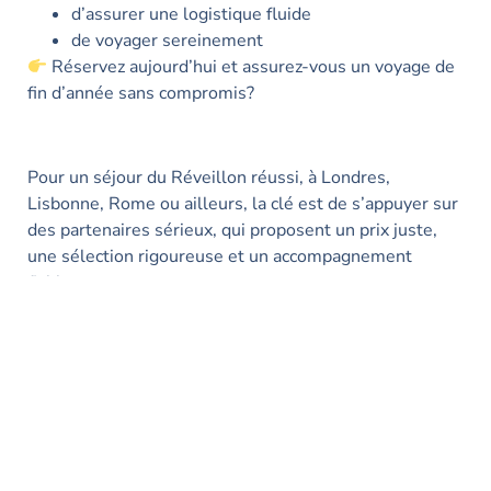
d’assurer une logistique fluide
de voyager sereinement
Réservez aujourd’hui et assurez-vous un voyage de
fin d’année sans compromis?
Pour un séjour du Réveillon réussi, à Londres,
Lisbonne, Rome ou ailleurs, la clé est de s’appuyer sur
des partenaires sérieux, qui proposent un prix juste,
une sélection rigoureuse et un accompagnement
fiable.
Consultez toutes nos offres :
Sensations du Monde
, créateur de rêves et
d’escapades
Welondres
, spécialiste de la destination Londres
depuis plus de 20 ans