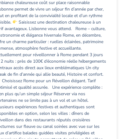
biance chaleureuse coût sur place raisonnable
sbonne permet de vivre un séjour fin d’année par cher,
ut en profitant de la convivialité locale et d’un rythme
isible.
Saisissez une destination chaleureuse à un
rif avantageux. Lisbonne vous attend. Rome – culture,
stronomie et élégance hivernale Rome, en décembre,
fre un charme particulier : ruelles éclairées, patrimoine
mense, atmosphère festive et accueillante.
tuellement pour réveillonner à Rome pendant 3 jours
 2 nuits : près de 100€ d’économie réelle hébergements
ntraux accès direct aux lieux emblématiques Un city
eak de fin d’année qui allie beauté, Histoire et confort.
Choisissez Rome pour un Réveillon élégant. Tarif
timisé et qualité assurée. Une expérience complète :
en plus qu’un simple séjour Réserver via nos
rtenaires ne se limite pas à un vol et un hôtel.
usieurs expériences festives et authentiques sont
sponibles en option, selon les villes : dîners de
veillon dans des restaurants réputés croisières
cturnes sur fleuve ou canal soirées avec vue sur les
ux d’artifice balades guidées visites privilégiées et