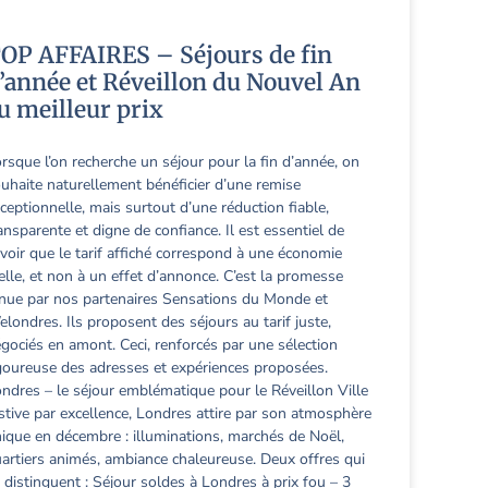
OP AFFAIRES – Séjours de fin
’année et Réveillon du Nouvel An
u meilleur prix
rsque l’on recherche un séjour pour la fin d’année, on
uhaite naturellement bénéficier d’une remise
ceptionnelle, mais surtout d’une réduction fiable,
ansparente et digne de confiance. Il est essentiel de
voir que le tarif affiché correspond à une économie
elle, et non à un effet d’annonce. C’est la promesse
nue par nos partenaires Sensations du Monde et
londres. Ils proposent des séjours au tarif juste,
gociés en amont. Ceci, renforcés par une sélection
goureuse des adresses et expériences proposées.
ndres – le séjour emblématique pour le Réveillon Ville
stive par excellence, Londres attire par son atmosphère
ique en décembre : illuminations, marchés de Noël,
artiers animés, ambiance chaleureuse. Deux offres qui
 distinguent : Séjour soldes à Londres à prix fou – 3