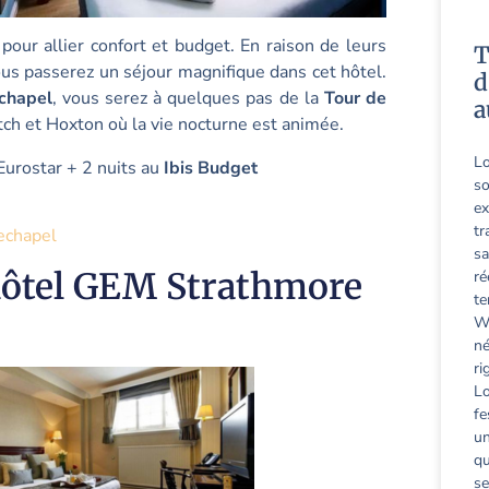
 pour allier confort et budget. En raison de leurs
T
us passerez un séjour magnifique dans cet hôtel.
d
echapel
, vous serez à quelques pas de la
Tour de
a
ch et Hoxton où la vie nocturne est animée.
Lo
Eurostar + 2 nuits au
Ibis Budget
so
ex
tr
echapel
sa
’hôtel GEM Strathmore
ré
te
We
né
ri
Lo
fe
un
qu
se