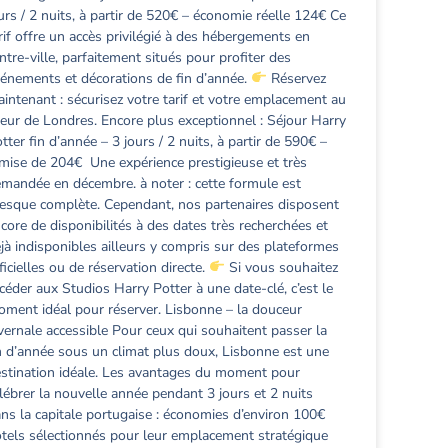
urs / 2 nuits, à partir de 520€ – économie réelle 124€ Ce
rif offre un accès privilégié à des hébergements en
ntre-ville, parfaitement situés pour profiter des
énements et décorations de fin d’année.
Réservez
intenant : sécurisez votre tarif et votre emplacement au
eur de Londres. Encore plus exceptionnel : Séjour Harry
tter fin d’année – 3 jours / 2 nuits, à partir de 590€ –
mise de 204€ Une expérience prestigieuse et très
mandée en décembre. à noter : cette formule est
esque complète. Cependant, nos partenaires disposent
core de disponibilités à des dates très recherchées et
jà indisponibles ailleurs y compris sur des plateformes
ficielles ou de réservation directe.
Si vous souhaitez
céder aux Studios Harry Potter à une date-clé, c’est le
ment idéal pour réserver. Lisbonne – la douceur
vernale accessible Pour ceux qui souhaitent passer la
n d’année sous un climat plus doux, Lisbonne est une
stination idéale. Les avantages du moment pour
lébrer la nouvelle année pendant 3 jours et 2 nuits
ns la capitale portugaise : économies d’environ 100€
tels sélectionnés pour leur emplacement stratégique