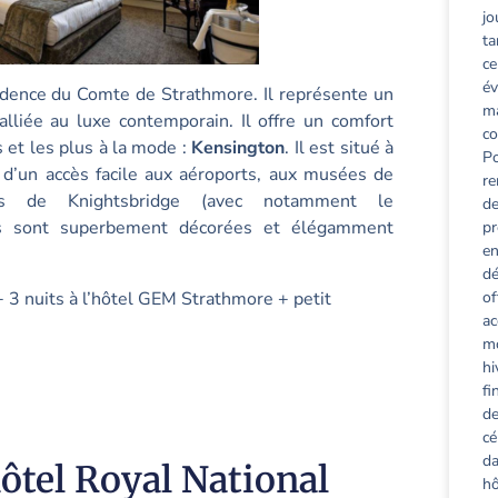
jo
ta
ce
év
idence du Comte de Strathmore. Il représente un
ma
alliée au luxe contemporain. Il offre un comfort
co
 et les plus à la mode :
Kensington
. Il est situé à
Po
d’un accès facile aux aéroports, aux musées de
re
s de Knightsbridge (avec notamment le
de
es sont superbement décorées et élégamment
pr
en
dé
of
+ 3 nuits à l’hôtel GEM Strathmore + petit
ac
mo
hi
fi
de
cé
da
hôtel Royal National
hô