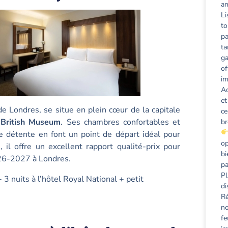
am
Li
to
pa
ta
ga
of
im
Ac
et
de Londres, se situe en plein cœur de la capitale
ce
u
British Museum
. Ses chambres confortables et
br
de détente en font un point de départ idéal pour
op
, il offre un excellent rapport qualité-prix pour
bi
026-2027 à Londres.
pa
Pl
 3 nuits à l’hôtel Royal National + petit
di
Ré
no
fe